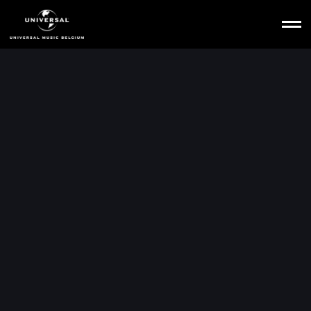
Ga
naar
hoofdinhoud
Home
Shop
Licensing